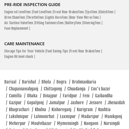
HF Deluxe Price In Phulbari
Passion XPro Price In Phulbari
PRE-RIDE INSPECTION GUIDE
Engine oil LevelTees |
Fuel LevelTees |
Front Rear BrakesTees |
TyreTees |
ClutchTees |
Hero Ignitor Price In Phulbari
Hero MotoCorp Bangladesh
Drive ChainTees |
ThrottleTees |
Lights HornTees |
Rear View MirrorTees |
Hero Bikes Price In Phulbari
New Hero Bikes
Air Suction ValveTees |
Fitting FastenersTees |
BatteryTees |
SteeringTees |
Fuse Replacement |
Hero Scooter Price List In Phulbari
Best Mileage Bikes In Phulbari
Hero Xtreme 160R Price In Phulbari
Hero Destini 125 Price In Phulbari
CARE MAINTENANCE
Hero Maestro Edge Price In Phulbari
Hero Glamour Price In Phulbari
Storage Tips for Your Vehicle |
Fuel Saving Tips |
Front Rear BrakesTees |
Engine Oil level check |
Two-Wheeler Finance In Phulbari
Most Affordable Bikes In Phulbari
Best 150cc Bike In Phulbari
Hero Bike Dealer In Phulbari
Latest Hero Bike Offers In Phulbari
Barisal
/
Barishal
/
Bhola
/
Bogra
/
Brahmanbaria
Hero Authorized Service Center Near Me
/
Chapainawabganj
/
Chittagong
/
Chuadanga
/
Cox's bazar
Buy Hero Bikes Online In Phulbari
Hero Bike Servicing Center Near Me
/
Cumilla
/
Dhaka
/
Dinajpur
/
Faridpur
/
Feni
/
Gaibandha
Hero Genuine Spare Parts Near Me
/
Gazipur
/
Gopalgonj
/
Jamalpur
/
Jashore
/
Jessore
/
Jhenaidah
/
Khagrachari
/
Khulna
/
Kishoreganj
/
Kurigram
/
Kushtia
/
Lakshmipur
/
Lalmonirhat
/
Laxmipur
/
Madaripur
/
Manikgonj
/
Meherpur
/
Moulvibazar
/
Mymensingh
/
Naogaon
/
Narsingdi