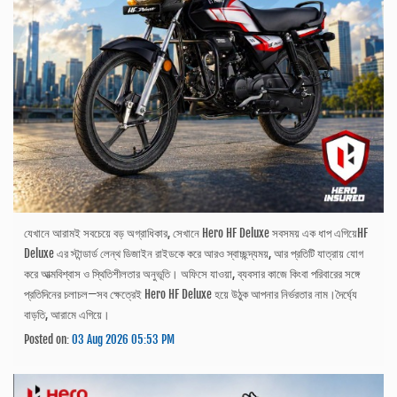
যেখানে আরামই সবচেয়ে বড় অগ্রাধিকার, সেখানে Hero HF Deluxe সবসময় এক ধাপ এগিয়েHF
Deluxe এর স্টান্ডার্ড লেন্থ ডিজাইন রাইডকে করে আরও স্বাচ্ছন্দ্যময়, আর প্রতিটি যাত্রায় যোগ
করে আত্মবিশ্বাস ও স্থিতিশীলতার অনুভূতি। অফিসে যাওয়া, ব্যবসার কাজে কিংবা পরিবারের সঙ্গে
প্রতিদিনের চলাচল—সব ক্ষেত্রেই Hero HF Deluxe হয়ে উঠুক আপনার নির্ভরতার নাম।দৈর্ঘ্যে
বাড়তি, আরামে এগিয়ে।
Posted on:
03 Aug 2026 05:53 PM