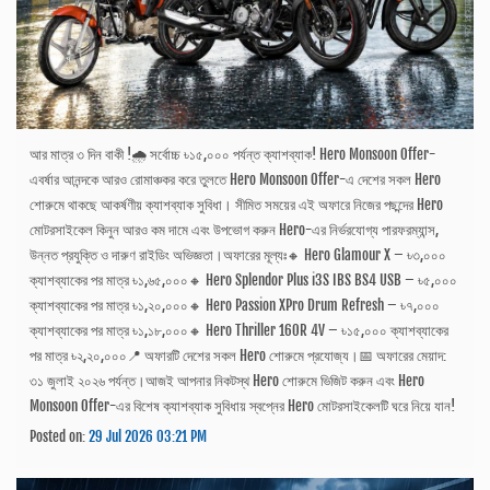
আর মাত্র ৩ দিন বাকী !🌧️ সর্বোচ্চ ৳১৫,০০০ পর্যন্ত ক্যাশব্যাক! Hero Monsoon Offer-
এবর্ষার আনন্দকে আরও রোমাঞ্চকর করে তুলতে Hero Monsoon Offer-এ দেশের সকল Hero
শোরুমে থাকছে আকর্ষণীয় ক্যাশব্যাক সুবিধা। সীমিত সময়ের এই অফারে নিজের পছন্দের Hero
মোটরসাইকেল কিনুন আরও কম দামে এবং উপভোগ করুন Hero-এর নির্ভরযোগ্য পারফরম্যান্স,
উন্নত প্রযুক্তি ও দারুণ রাইডিং অভিজ্ঞতা।অফারের মূল্যঃ🔸 Hero Glamour X – ৳৩,০০০
ক্যাশব্যাকের পর মাত্র ৳১,৬৫,০০০🔸 Hero Splendor Plus i3S IBS BS4 USB – ৳৫,০০০
ক্যাশব্যাকের পর মাত্র ৳১,২০,০০০🔸 Hero Passion XPro Drum Refresh – ৳৭,০০০
ক্যাশব্যাকের পর মাত্র ৳১,১৮,০০০🔸 Hero Thriller 160R 4V – ৳১৫,০০০ ক্যাশব্যাকের
পর মাত্র ৳২,২০,০০০📍 অফারটি দেশের সকল Hero শোরুমে প্রযোজ্য।📅 অফারের মেয়াদ:
৩১ জুলাই ২০২৬ পর্যন্ত।আজই আপনার নিকটস্থ Hero শোরুমে ভিজিট করুন এবং Hero
Monsoon Offer-এর বিশেষ ক্যাশব্যাক সুবিধায় স্বপ্নের Hero মোটরসাইকেলটি ঘরে নিয়ে যান!
Posted on:
29 Jul 2026 03:21 PM