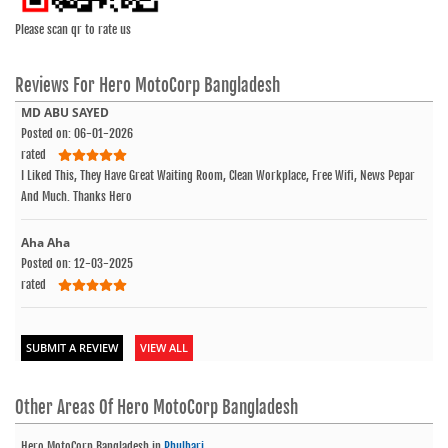
Please scan qr to rate us
Reviews For
Hero MotoCorp Bangladesh
MD ABU SAYED
Posted on: 06-01-2026
rated
I Liked This, They Have Great Waiting Room, Clean Workplace, Free Wifi, News Pepar
And Much. Thanks Hero
Aha Aha
Posted on: 12-03-2025
rated
SUBMIT A REVIEW
VIEW ALL
Other Areas Of
Hero MotoCorp Bangladesh
Hero MotoCorp Bangladesh
in
Phulbari