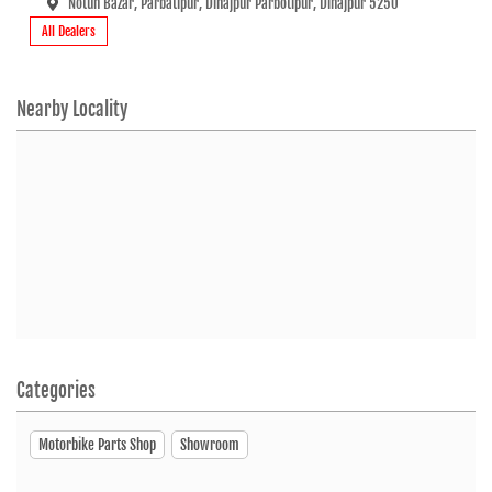
Notun Bazar, Parbatipur, Dinajpur Parbotipur, Dinajpur 5250
All Dealers
Click To Call
Closed
Nearby Locality
SHOWROOM
Categories
Motorbike Parts Shop
Showroom