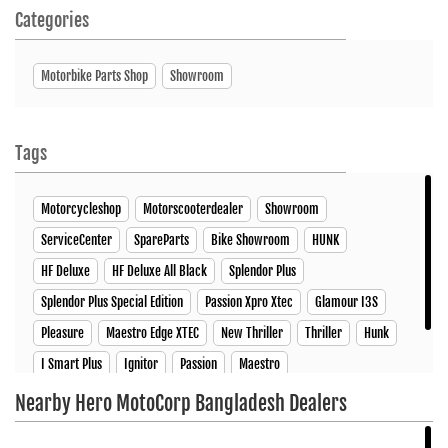
Categories
Motorbike Parts Shop
Showroom
Tags
Motorcycleshop
Motorscooterdealer
Showroom
ServiceCenter
SpareParts
Bike Showroom
HUNK
HF Deluxe
HF Deluxe All Black
Splendor Plus
Splendor Plus Special Edition
Passion Xpro Xtec
Glamour I3S
Pleasure
Maestro Edge XTEC
New Thriller
Thriller
Hunk
I Smart Plus
Ignitor
Passion
Maestro
Nearby Hero MotoCorp Bangladesh Dealers