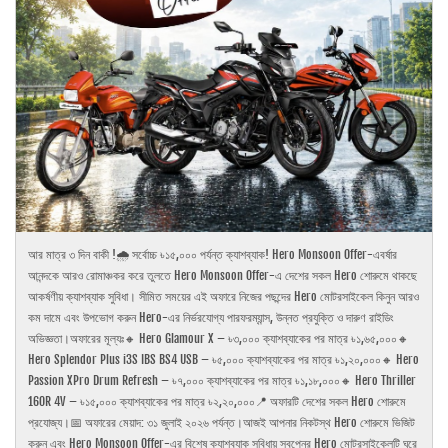
আর মাত্র ৩ দিন বাকী !🌧️ সর্বোচ্চ ৳১৫,০০০ পর্যন্ত ক্যাশব্যাক! Hero Monsoon Offer-এবর্ষার
আনন্দকে আরও রোমাঞ্চকর করে তুলতে Hero Monsoon Offer-এ দেশের সকল Hero শোরুমে থাকছে
আকর্ষণীয় ক্যাশব্যাক সুবিধা। সীমিত সময়ের এই অফারে নিজের পছন্দের Hero মোটরসাইকেল কিনুন আরও
কম দামে এবং উপভোগ করুন Hero-এর নির্ভরযোগ্য পারফরম্যান্স, উন্নত প্রযুক্তি ও দারুণ রাইডিং
অভিজ্ঞতা।অফারের মূল্যঃ🔸 Hero Glamour X – ৳৩,০০০ ক্যাশব্যাকের পর মাত্র ৳১,৬৫,০০০🔸
Hero Splendor Plus i3S IBS BS4 USB – ৳৫,০০০ ক্যাশব্যাকের পর মাত্র ৳১,২০,০০০🔸 Hero
Passion XPro Drum Refresh – ৳৭,০০০ ক্যাশব্যাকের পর মাত্র ৳১,১৮,০০০🔸 Hero Thriller
160R 4V – ৳১৫,০০০ ক্যাশব্যাকের পর মাত্র ৳২,২০,০০০📍 অফারটি দেশের সকল Hero শোরুমে
প্রযোজ্য।📅 অফারের মেয়াদ: ৩১ জুলাই ২০২৬ পর্যন্ত।আজই আপনার নিকটস্থ Hero শোরুমে ভিজিট
করুন এবং Hero Monsoon Offer-এর বিশেষ ক্যাশব্যাক সুবিধায় স্বপ্নের Hero মোটরসাইকেলটি ঘরে