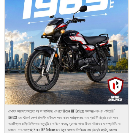
যেখানে আরামই সবচেয়ে বড় অগ্রাধিকার, সেখানে Hero HF Deluxe সবসময় এক ধাপ এগিয়েHF
Deluxe এর স্টান্ডার্ড লেন্থ ডিজাইন রাইডকে করে আরও স্বাচ্ছন্দ্যময়, আর প্রতিটি যাত্রায় যোগ করে
আত্মবিশ্বাস ও স্থিতিশীলতার অনুভূতি। অফিসে যাওয়া, ব্যবসার কাজে কিংবা পরিবারের সঙ্গে প্রতিদিনের
চলাচল—সব ক্ষেত্রেই Hero HF Deluxe হয়ে উঠুক আপনার নির্ভরতার নাম।দৈর্ঘ্যে বাড়তি, আরামে