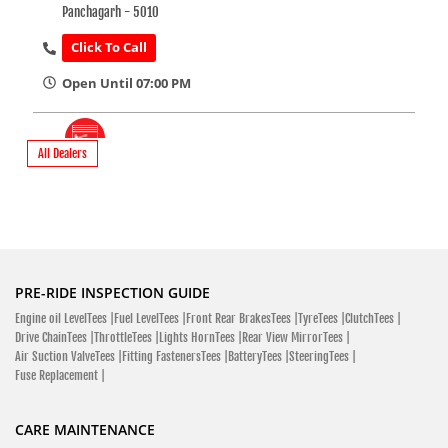
Panchagarh - 5010
Click To Call
Open Until 07:00 PM
All Dealers
SHOWROOM
Hero MotoCorp Kamlesh Traders -
MotorCycle Showroom
Goaldigi Near Golam Hafiz Degree College Atwari, Panchagarh
PRE-RIDE INSPECTION GUIDE
5040
Engine oil LevelTees |
Fuel LevelTees |
Front Rear BrakesTees |
TyreTees |
ClutchTees |
Atwari
Drive ChainTees |
ThrottleTees |
Lights HornTees |
Rear View MirrorTees |
Panchagarh - 5040
Air Suction ValveTees |
Fitting FastenersTees |
BatteryTees |
SteeringTees |
Fuse Replacement |
Near Golam Hafiz Degree College
Click To Call
CARE MAINTENANCE