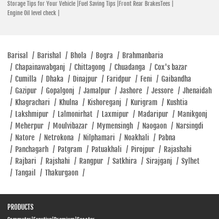
Open Until 08:00 PM
Storage Tips for Your Vehicle |
Fuel Saving Tips |
Front Rear BrakesTees |
Engine Oil level check |
SHOWROOM
Barisal
/
Barishal
/
Bhola
/
Bogra
/
Brahmanbaria
/
Chapainawabganj
/
Chittagong
/
Chuadanga
/
Cox's bazar
Hero MotoCorp
/
Cumilla
/
Dhaka
/
Dinajpur
/
Faridpur
/
Feni
/
Gaibandha
High-School Market, Station Road Pirganj, Thakurgaon 5110
/
Gazipur
/
Gopalgonj
/
Jamalpur
/
Jashore
/
Jessore
/
Jhenaidah
Pirganj
/
Khagrachari
/
Khulna
/
Kishoreganj
/
Kurigram
/
Kushtia
Thakurgaon - 5110
/
Lakshmipur
/
Lalmonirhat
/
Laxmipur
/
Madaripur
/
Manikgonj
/
Meherpur
/
Moulvibazar
/
Mymensingh
/
Naogaon
/
Narsingdi
Click To Call
/
Natore
/
Netrokona
/
Nilphamari
/
Noakhali
/
Pabna
Open Until 04:00 PM (Closing Soon)
/
Panchagarh
/
Patgram
/
Patuakhali
/
Pirojpur
/
Rajashahi
/
Rajbari
/
Rajshahi
/
Rangpur
/
Satkhira
/
Sirajganj
/
Sylhet
/
Tangail
/
Thakurgaon
/
SHOWROOM
PRODUCTS
Hero MotoCorp