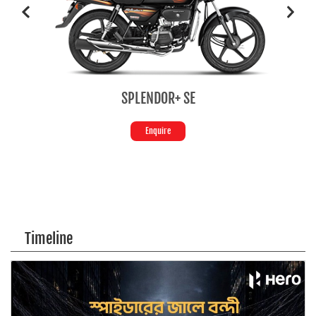
SPLENDOR+ SE
HF D
Enquire
Enqu
Timeline