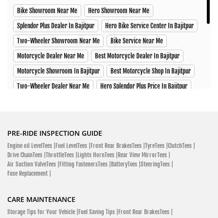
Click To Call
Bike Showroom Near Me
Hero Showroom Near Me
Open Until 08:00 PM
Splendor Plus Dealer In Bajitpur
Hero Bike Service Center In Bajitpur
Two-Wheeler Showroom Near Me
Bike Service Near Me
Motorcycle Dealer Near Me
Best Motorcycle Dealer In Bajitpur
SERVICE CENTER
SPARE PARTS
Motorcycle Showroom In Bajitpur
Best Motorcycle Shop In Bajitpur
Two-Wheeler Dealer Near Me
Hero Splendor Plus Price In Bajitpur
Hero MotoCorp
Hero Xtreme Price In Bajitpur
Hero Xpulse Price In Bajitpur
College Road Bajipur, Kishoreganj 2336
Hero Xoom Scooter Price In Bajitpur
Glamour X Price In Bajitpur
Click To Call
HF Deluxe Price In Bajitpur
Passion XPro Price In Bajitpur
PRE-RIDE INSPECTION GUIDE
Open Until 06:00 PM
Engine oil LevelTees |
Fuel LevelTees |
Front Rear BrakesTees |
TyreTees |
ClutchTees |
Hero Ignitor Price In Bajitpur
Hero MotoCorp Bangladesh
Drive ChainTees |
ThrottleTees |
Lights HornTees |
Rear View MirrorTees |
Hero Bikes Price In Bajitpur
New Hero Bikes
Air Suction ValveTees |
Fitting FastenersTees |
BatteryTees |
SteeringTees |
Fuse Replacement |
Hero Scooter Price List In Bajitpur
Best Mileage Bikes In Bajitpur
SERVICE CENTER
SPARE PARTS
Hero Xtreme 160R Price In Bajitpur
Hero Destini 125 Price In Bajitpur
CARE MAINTENANCE
Hero MotoCorp
Hero Maestro Edge Price In Bajitpur
Hero Glamour Price In Bajitpur
Storage Tips for Your Vehicle |
Fuel Saving Tips |
Front Rear BrakesTees |