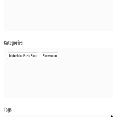
SHOWROOM
Hero MotoCorp
Mukhi Road, Silasi, Chamrargudam Gafargoan, Mymensingh
2230
Categories
Click To Call
Motorbike Parts Shop
Showroom
Open Until 08:00 PM
SHOWROOM
Hero MotoCorp
Mukhi Road, Silasi, Chamrargudam Gafargoan, Mymensingh
2230
Tags