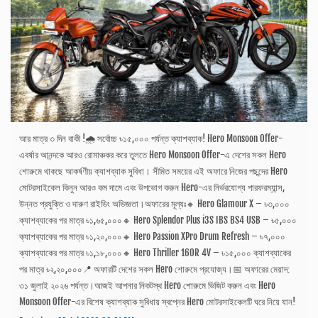
আর মাত্র ৩ দিন বাকী !🌧️ সর্বোচ্চ ৳১৫,০০০ পর্যন্ত ক্যাশব্যাক! Hero Monsoon Offer-
এবর্ষার আনন্দকে আরও রোমাঞ্চকর করে তুলতে Hero Monsoon Offer-এ দেশের সকল Hero
শোরুমে থাকছে আকর্ষণীয় ক্যাশব্যাক সুবিধা। সীমিত সময়ের এই অফারে নিজের পছন্দের Hero
মোটরসাইকেল কিনুন আরও কম দামে এবং উপভোগ করুন Hero-এর নির্ভরযোগ্য পারফরম্যান্স,
উন্নত প্রযুক্তি ও দারুণ রাইডিং অভিজ্ঞতা।অফারের মূল্যঃ🔸 Hero Glamour X – ৳৩,০০০
ক্যাশব্যাকের পর মাত্র ৳১,৬৫,০০০🔸 Hero Splendor Plus i3S IBS BS4 USB – ৳৫,০০০
ক্যাশব্যাকের পর মাত্র ৳১,২০,০০০🔸 Hero Passion XPro Drum Refresh – ৳৭,০০০
ক্যাশব্যাকের পর মাত্র ৳১,১৮,০০০🔸 Hero Thriller 160R 4V – ৳১৫,০০০ ক্যাশব্যাকের
পর মাত্র ৳২,২০,০০০📍 অফারটি দেশের সকল Hero শোরুমে প্রযোজ্য।📅 অফারের মেয়াদ:
৩১ জুলাই ২০২৬ পর্যন্ত।আজই আপনার নিকটস্থ Hero শোরুমে ভিজিট করুন এবং Hero
Monsoon Offer-এর বিশেষ ক্যাশব্যাক সুবিধায় স্বপ্নের Hero মোটরসাইকেলটি ঘরে নিয়ে যান!