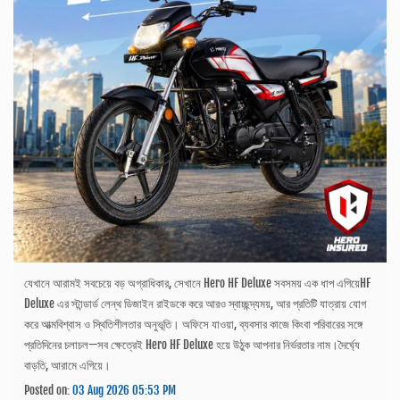
যেখানে আরামই সবচেয়ে বড় অগ্রাধিকার, সেখানে Hero HF Deluxe সবসময় এক ধাপ এগিয়েHF
Deluxe এর স্টান্ডার্ড লেন্থ ডিজাইন রাইডকে করে আরও স্বাচ্ছন্দ্যময়, আর প্রতিটি যাত্রায় যোগ
করে আত্মবিশ্বাস ও স্থিতিশীলতার অনুভূতি। অফিসে যাওয়া, ব্যবসার কাজে কিংবা পরিবারের সঙ্গে
প্রতিদিনের চলাচল—সব ক্ষেত্রেই Hero HF Deluxe হয়ে উঠুক আপনার নির্ভরতার নাম।দৈর্ঘ্যে
বাড়তি, আরামে এগিয়ে।
Posted on:
03 Aug 2026 05:53 PM