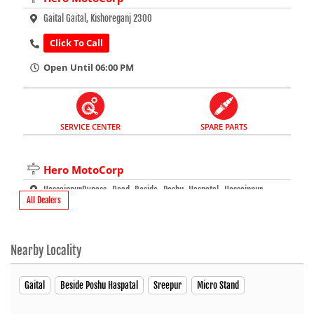
Gaital Gaital, Kishoreganj 2300
Click To Call
Open Until 06:00 PM
SERVICE CENTER
SPARE PARTS
Hero MotoCorp
HossainpurBypass Road Beside Poshu Haspatal Hossainpur,
All Dealers
Kishoreganj 2320
Beside Poshu Haspatal
Nearby Locality
Click To Call
Open Until 08:00 PM
Gaital
Beside Poshu Haspatal
Sreepur
Micro Stand