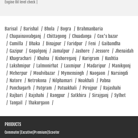
Engine Oil level check |
Rajjak Plaza, Mawna Chowrasta, Dhaka-Mymensingh Hwy
Two-Wheeler Finance In Bajitpur
Most Affordable Bikes In Bajitpur
Sreepur, Gazipur 1740
Best 150cc Bike In Bajitpur
Hero Bike Dealer In Bajitpur
Click To Call
Latest Hero Bike Offers In Bajitpur
Barisal
/
Barishal
/
Bhola
/
Bogra
/
Brahmanbaria
Open Until 06:30 PM
Hero Authorized Service Center Near Me
/
Chapainawabganj
/
Chittagong
/
Chuadanga
/
Cox's bazar
Buy Hero Bikes Online In Bajitpur
Hero Bike Servicing Center Near Me
/
Cumilla
/
Dhaka
/
Dinajpur
/
Faridpur
/
Feni
/
Gaibandha
Hero Genuine Spare Parts Near Me
/
Gazipur
/
Gopalgonj
/
Jamalpur
/
Jashore
/
Jessore
/
Jhenaidah
SERVICE CENTER
SPARE PARTS
/
Khagrachari
/
Khulna
/
Kishoreganj
/
Kurigram
/
Kushtia
/
Lakshmipur
/
Lalmonirhat
/
Laxmipur
/
Madaripur
/
Manikgonj
/
Meherpur
/
Moulvibazar
/
Mymensingh
/
Naogaon
/
Narsingdi
Hero MotoCorp
/
Natore
/
Netrokona
/
Nilphamari
/
Noakhali
/
Pabna
Rajjak Plaza, Mawna Chowrasta Sreepur Mawna, Gazipur 1740
/
Panchagarh
/
Patgram
/
Patuakhali
/
Pirojpur
/
Rajashahi
Sreepur
/
Rajbari
/
Rajshahi
/
Rangpur
/
Satkhira
/
Sirajganj
/
Sylhet
/
Tangail
/
Thakurgaon
/
Click To Call
Open Until 07:00 PM
PRODUCTS
Commuter
|
Excutive
|
Premium
|
Scooter