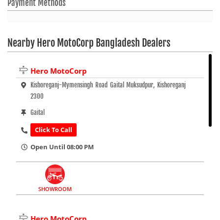
Payment Methods
Nearby Hero MotoCorp Bangladesh Dealers
Hero MotoCorp
Kishoreganj-Mymensingh Road Gaital Muksudpur, Kishoreganj
2300
Gaital
Click To Call
Open Until 08:00 PM
SHOWROOM
Hero MotoCorp