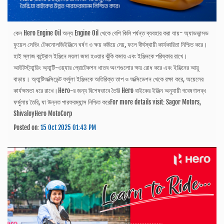
কেন Hero Engine Oil অন্য Engine Oil থেকে বেশি কিমি পর্যন্ত ব্যবহার করা যায়- অ্যাডভান্সড
ফুয়েল সেভিং টেকনোলজিইঞ্জিনে ঘর্ষণ ও ক্ষয় কমিয়ে দেয়, ফলে দীর্ঘস্থায়ী কার্যকারিতা নিশ্চিত করে।
হাই স্লাজ কন্ট্রোল ইঞ্জিনে ময়লা জমা হওয়ার ঝুঁকি কমায় এবং ইঞ্জিনকে পরিষ্কার রাখে।
আউটস্ট্যান্ডিং অ্যান্টি-ওয়্যার প্রোটেকশন ধাতব অংশগুলোর ক্ষয় রোধ করে এবং ইঞ্জিনের আয়ু
বাড়ায়। অ্যান্টিঅক্সিডেন্ট ফর্মুলা ইঞ্জিনকে অতিরিক্ত তাপ ও অক্সিডেশন থেকে রক্ষা করে, অয়েলের
কার্যক্ষমতা ধরে রাখে।Hero-র জন্য বিশেষভাবে তৈরি Hero বাইকের ইঞ্জিন অনুযায়ী গবেষণালব্ধ
ফর্মুলায় তৈরি, যা উন্নত পারফরম্যান্স নিশ্চিত করেFor more details visit: Sagor Motors,
ShivaloyHero MotoCorp
Posted on:
15 Oct 2025 01:43 PM