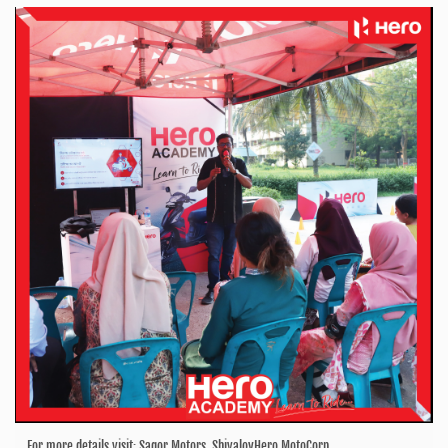
For more details visit: Sagor Motors, ShivaloyHero MotoCorp