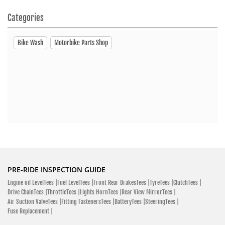
Click To Call
Categories
Open At 09:00 AM
Bike Wash
Motorbike Parts Shop
SHOWROOM
Hero MotoCorp
107/4 Dogormora Aricha Road Beside Of Honda Showroom
Savar, Dhaka 1340
Aricha Road
Click To Call
PRE-RIDE INSPECTION GUIDE
Open At 09:30 AM
Engine oil LevelTees |
Fuel LevelTees |
Front Rear BrakesTees |
TyreTees |
ClutchTees |
Drive ChainTees |
ThrottleTees |
Lights HornTees |
Rear View MirrorTees |
Air Suction ValveTees |
Fitting FastenersTees |
BatteryTees |
SteeringTees |
Fuse Replacement |
SHOWROOM