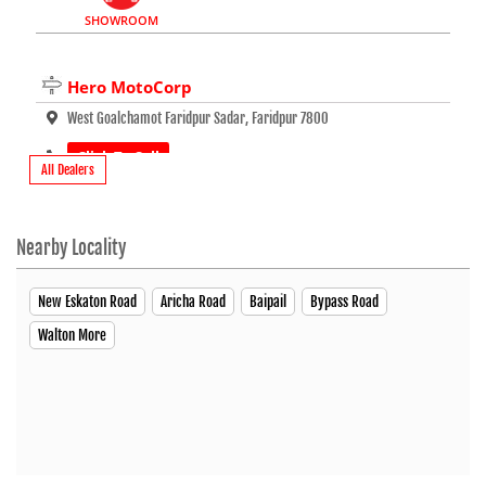
SHOWROOM
Hero MotoCorp
West Goalchamot Faridpur Sadar, Faridpur 7800
Click To Call
All Dealers
Open At 09:00 AM
Nearby Locality
SHOWROOM
New Eskaton Road
Aricha Road
Baipail
Bypass Road
Walton More
Hero MotoCorp Murad Automobiles -
MotorCycle Showroom
Taj Tower, Kolakopa Amtola New Eskaton Road Nearest
Location Of Polli Biddut Office Nawabganj, Dhaka 1320
New Eskaton Road