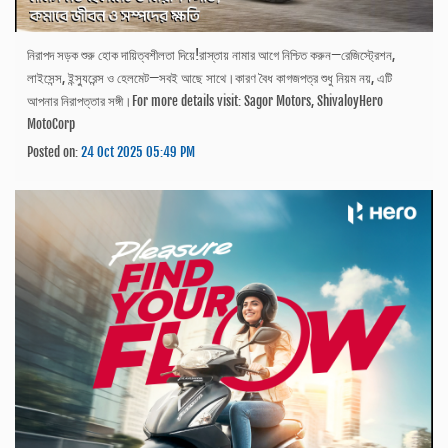
নিরাপদ সড়ক শুরু হোক দায়িত্বশীলতা দিয়ে!রাস্তায় নামার আগে নিশ্চিত করুন—রেজিস্ট্রেশন,
লাইসেন্স, ইন্স্যুরেন্স ও হেলমেট—সবই আছে সাথে।কারণ বৈধ কাগজপত্র শুধু নিয়ম নয়, এটি
আপনার নিরাপত্তার সঙ্গী।For more details visit: Sagor Motors, ShivaloyHero
MotoCorp
Posted on:
24 Oct 2025 05:49 PM