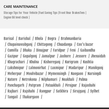
CARE MAINTENANCE
Storage Tips for Your Vehicle |
Fuel Saving Tips |
Front Rear BrakesTees |
Hero MotoCorp
Engine Oil level check |
Saudia Super Market, Bogabari Baipail Ashulia, Dhaka 1349
Baipail
Click To Call
Barisal
/
Barishal
/
Bhola
/
Bogra
/
Brahmanbaria
/
Chapainawabganj
/
Chittagong
/
Chuadanga
/
Cox's bazar
Open At 10:00 AM
/
Cumilla
/
Dhaka
/
Dinajpur
/
Faridpur
/
Feni
/
Gaibandha
/
Gazipur
/
Gopalgonj
/
Jamalpur
/
Jashore
/
Jessore
/
Jhenaidah
/
Khagrachari
/
Khulna
/
Kishoreganj
/
Kurigram
/
Kushtia
SHOWROOM
/
Lakshmipur
/
Lalmonirhat
/
Laxmipur
/
Madaripur
/
Manikgonj
/
Meherpur
/
Moulvibazar
/
Mymensingh
/
Naogaon
/
Narsingdi
/
Natore
/
Netrokona
/
Nilphamari
/
Noakhali
/
Pabna
Hero Motocorp
/
Panchagarh
/
Patgram
/
Patuakhali
/
Pirojpur
/
Rajashahi
Opposite Of Tangail High Road Bypass Road Kaliakoir, Gazipur
/
Rajbari
/
Rajshahi
/
Rangpur
/
Satkhira
/
Sirajganj
/
Sylhet
1750
/
Tangail
/
Thakurgaon
/
Bypass Road