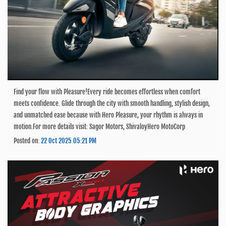
Find your flow with Pleasure!Every ride becomes effortless when comfort
meets confidence. Glide through the city with smooth handling, stylish design,
and unmatched ease because with Hero Pleasure, your rhythm is always in
motion.For more details visit: Sagor Motors, ShivaloyHero MotoCorp
Posted on:
22 Oct 2025 05:21 PM