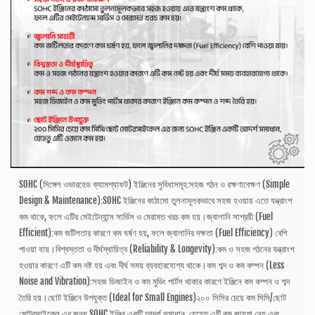
SOHC (সিঙ্গেল ওভারহেড ক্যামশ্যাফট) ইঞ্জিনের সুবিধাসমূহ:সহজ গঠন ও রক্ষণাবেক্ষণ (Simple
Design & Maintenance):SOHC ইঞ্জিনের কাঠামো তুলনামূলকভাবে সহজ হওয়ায় এতে যন্ত্রাংশ
কম থাকে, ফলে এটির মেইটেন্যান্স সার্ভিস ও মেরামত খরচ কম হয়।জ্বালানি সাশ্রয়ী (Fuel
Efficient):কম জটিলতার কারণে কম ঘর্ষণ হয়, ফলে জ্বালানির দক্ষতা (Fuel Efficiency) বেশি
পাওয়া যায়।বিশ্বস্ততা ও দীর্ঘস্থায়িত্ব (Reliability & Longevity):কম ও সহজ গঠনের যন্ত্রাংশ
হওয়ার কারণে এটি কম নষ্ট হয় এবং দীর্ঘ সময় ব্যবহারযোগ্য থাকে।কম শব্দ ও কম কম্পন (Less
Noise and Vibration):সহজ ডিজাইন ও কম মুভিং পার্টস থাকার কারণে ইঞ্জিনে কম কম্পন ও শব্দ
তৈরি হয়।ছোট ইঞ্জিনে উপযুক্ত (Ideal for Small Engines)২০০ সিসির চেয়ে কম সিসি/ছোট
মোটরসাইকেল এর জন্য SOHC ইঞ্জিন একটি আদর্শ সমাধান, যেহেতু এটি কম জায়গা নেয় এবং