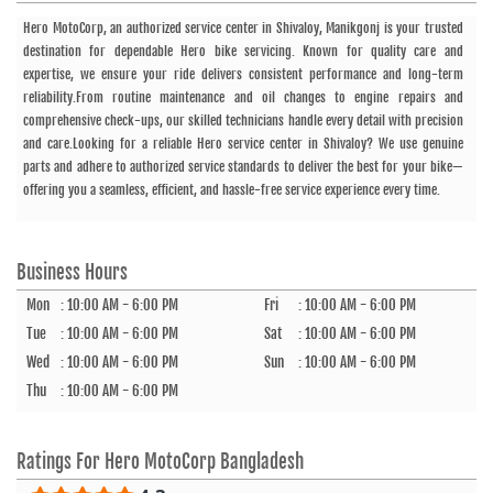
Hero MotoCorp, an authorized service center in Shivaloy, Manikgonj is your trusted
destination for dependable Hero bike servicing. Known for quality care and
expertise, we ensure your ride delivers consistent performance and long-term
reliability.From routine maintenance and oil changes to engine repairs and
comprehensive check-ups, our skilled technicians handle every detail with precision
and care.Looking for a reliable Hero service center in Shivaloy? We use genuine
parts and adhere to authorized service standards to deliver the best for your bike—
offering you a seamless, efficient, and hassle-free service experience every time.
Business Hours
Mon
:
10:00 AM - 6:00 PM
Fri
:
10:00 AM - 6:00 PM
Tue
:
10:00 AM - 6:00 PM
Sat
:
10:00 AM - 6:00 PM
Wed
:
10:00 AM - 6:00 PM
Sun
:
10:00 AM - 6:00 PM
Thu
:
10:00 AM - 6:00 PM
Ratings For
Hero MotoCorp Bangladesh