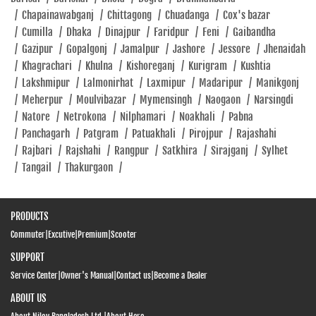
Hero MotoCorp
/
Chapainawabganj
/
Chittagong
/
Chuadanga
/
Cox's bazar
Mogol Complex, Dhaka Road, Chowrasta Joydevpur Vogra,
/
Cumilla
/
Dhaka
/
Dinajpur
/
Faridpur
/
Feni
/
Gaibandha
Gazipur 1700
/
Gazipur
/
Gopalgonj
/
Jamalpur
/
Jashore
/
Jessore
/
Jhenaidah
Joydevpur Vogra
/
Khagrachari
/
Khulna
/
Kishoreganj
/
Kurigram
/
Kushtia
Gazipur - 1700
/
Lakshmipur
/
Lalmonirhat
/
Laxmipur
/
Madaripur
/
Manikgonj
Click To Call
/
Meherpur
/
Moulvibazar
/
Mymensingh
/
Naogaon
/
Narsingdi
/
Natore
/
Netrokona
/
Nilphamari
/
Noakhali
/
Pabna
Closed
/
Panchagarh
/
Patgram
/
Patuakhali
/
Pirojpur
/
Rajashahi
/
Rajbari
/
Rajshahi
/
Rangpur
/
Satkhira
/
Sirajganj
/
Sylhet
/
Tangail
/
Thakurgaon
/
SHOWROOM
PRODUCTS
Hero MotoCorp
Commuter
|
Excutive
|
Premium
|
Scooter
Mukhi Road, Silasi, Chamrargudam Gafargoan, Mymensingh
SUPPORT
2230
Service Center
|
Owner's Manual
|
Contact us
|
Become a Dealer
Gafargoan
Mymensingh - 2230
ABOUT US