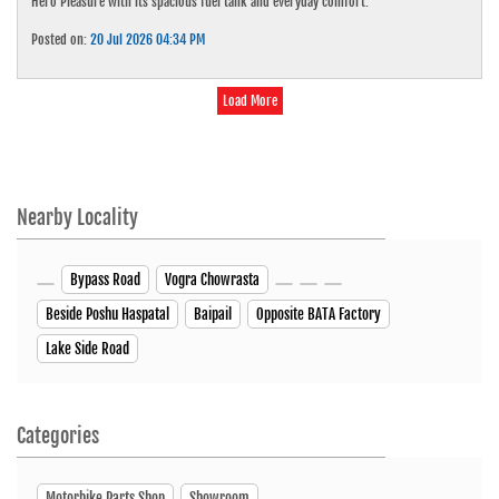
Hero Pleasure with its spacious fuel tank and everyday comfort.
Posted on:
20 Jul 2026 04:34 PM
Load More
Nearby Locality
Bypass Road
Vogra Chowrasta
Beside Poshu Haspatal
Baipail
Opposite BATA Factory
Lake Side Road
Categories
Motorbike Parts Shop
Showroom