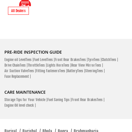
All Dealers
SHOWROOM
Hero MotoCorp
Mogol Complex, Dhaka Road Vogra Chowrasta Joydevpur
Sadar, Gazipur 1700
PRE-RIDE INSPECTION GUIDE
Joydevpur Sadar
Engine oil LevelTees |
Fuel LevelTees |
Front Rear BrakesTees |
TyreTees |
ClutchTees |
Gazipur - 1700
Drive ChainTees |
ThrottleTees |
Lights HornTees |
Rear View MirrorTees |
Vogra Chowrasta
Air Suction ValveTees |
Fitting FastenersTees |
BatteryTees |
SteeringTees |
Fuse Replacement |
Click To Call
Closed
CARE MAINTENANCE
Storage Tips for Your Vehicle |
Fuel Saving Tips |
Front Rear BrakesTees |
Engine Oil level check |
SHOWROOM
Barisal
/
Barishal
/
Bhola
/
Bogra
/
Brahmanbaria