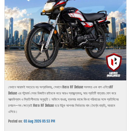
যেখানে আরামই সবচেয়ে বড় অগ্রাধিকার, সেখানে Hero HF Deluxe সবসময় এক ধাপ এগিয়েHF
Deluxe এর স্টান্ডার্ড লেন্থ ডিজাইন রাইডকে করে আরও স্বাচ্ছন্দ্যময়, আর প্রতিটি যাত্রায় যোগ করে
আত্মবিশ্বাস ও স্থিতিশীলতার অনুভূতি। অফিসে যাওয়া, ব্যবসার কাজে কিংবা পরিবারের সঙ্গে প্রতিদিনের
চলাচল—সব ক্ষেত্রেই Hero HF Deluxe হয়ে উঠুক আপনার নির্ভরতার নাম।দৈর্ঘ্যে বাড়তি, আরামে
এগিয়ে।
Posted on:
03 Aug 2026 05:53 PM