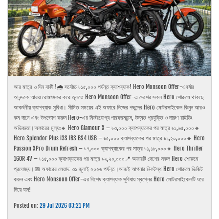
আর মাত্র ৩ দিন বাকী !🌧️ সর্বোচ্চ ৳১৫,০০০ পর্যন্ত ক্যাশব্যাক! Hero Monsoon Offer-এবর্ষার
আনন্দকে আরও রোমাঞ্চকর করে তুলতে Hero Monsoon Offer-এ দেশের সকল Hero শোরুমে থাকছে
আকর্ষণীয় ক্যাশব্যাক সুবিধা। সীমিত সময়ের এই অফারে নিজের পছন্দের Hero মোটরসাইকেল কিনুন আরও
কম দামে এবং উপভোগ করুন Hero-এর নির্ভরযোগ্য পারফরম্যান্স, উন্নত প্রযুক্তি ও দারুণ রাইডিং
অভিজ্ঞতা।অফারের মূল্যঃ🔸 Hero Glamour X – ৳৩,০০০ ক্যাশব্যাকের পর মাত্র ৳১,৬৫,০০০🔸
Hero Splendor Plus i3S IBS BS4 USB – ৳৫,০০০ ক্যাশব্যাকের পর মাত্র ৳১,২০,০০০🔸 Hero
Passion XPro Drum Refresh – ৳৭,০০০ ক্যাশব্যাকের পর মাত্র ৳১,১৮,০০০🔸 Hero Thriller
160R 4V – ৳১৫,০০০ ক্যাশব্যাকের পর মাত্র ৳২,২০,০০০📍 অফারটি দেশের সকল Hero শোরুমে
প্রযোজ্য।📅 অফারের মেয়াদ: ৩১ জুলাই ২০২৬ পর্যন্ত।আজই আপনার নিকটস্থ Hero শোরুমে ভিজিট
করুন এবং Hero Monsoon Offer-এর বিশেষ ক্যাশব্যাক সুবিধায় স্বপ্নের Hero মোটরসাইকেলটি ঘরে
নিয়ে যান!
Posted on:
29 Jul 2026 03:21 PM