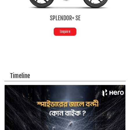
SPLENDOR+ SE
HF D
Enquire
Enq
Timeline