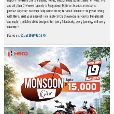
Happy Friendship Day to Yamaha, Honda, Suzuki, Bajaj, Roayl Enfield, CF Moto, TVS
and all other 2 wheeler brands in Bangladesh.Different brands, one shared
passion.Together, we keep Bangladesh riding forward.Celebrate the joy of riding
with Hero. Visit your nearest Hero motorcycle showroom in Mawna, Bangladesh
and explore reliable bikes designed for every friendship, every journey, and every
adventure.
Posted on:
31 Jul 2026 06:16 PM