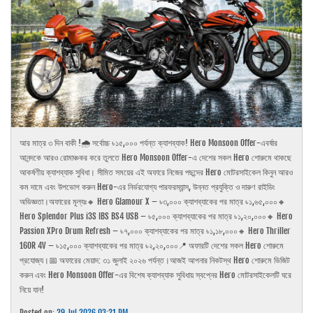
আর মাত্র ৩ দিন বাকী !🌧️ সর্বোচ্চ ৳১৫,০০০ পর্যন্ত ক্যাশব্যাক! Hero Monsoon Offer-এবর্ষার
আনন্দকে আরও রোমাঞ্চকর করে তুলতে Hero Monsoon Offer-এ দেশের সকল Hero শোরুমে থাকছে
আকর্ষণীয় ক্যাশব্যাক সুবিধা। সীমিত সময়ের এই অফারে নিজের পছন্দের Hero মোটরসাইকেল কিনুন আরও
কম দামে এবং উপভোগ করুন Hero-এর নির্ভরযোগ্য পারফরম্যান্স, উন্নত প্রযুক্তি ও দারুণ রাইডিং
অভিজ্ঞতা।অফারের মূল্যঃ🔸 Hero Glamour X – ৳৩,০০০ ক্যাশব্যাকের পর মাত্র ৳১,৬৫,০০০🔸
Hero Splendor Plus i3S IBS BS4 USB – ৳৫,০০০ ক্যাশব্যাকের পর মাত্র ৳১,২০,০০০🔸 Hero
Passion XPro Drum Refresh – ৳৭,০০০ ক্যাশব্যাকের পর মাত্র ৳১,১৮,০০০🔸 Hero Thriller
160R 4V – ৳১৫,০০০ ক্যাশব্যাকের পর মাত্র ৳২,২০,০০০📍 অফারটি দেশের সকল Hero শোরুমে
প্রযোজ্য।📅 অফারের মেয়াদ: ৩১ জুলাই ২০২৬ পর্যন্ত।আজই আপনার নিকটস্থ Hero শোরুমে ভিজিট
করুন এবং Hero Monsoon Offer-এর বিশেষ ক্যাশব্যাক সুবিধায় স্বপ্নের Hero মোটরসাইকেলটি ঘরে
নিয়ে যান!
Posted on:
29 Jul 2026 03:21 PM