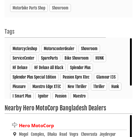
Motorbike Parts Shop
Showroom
Tags
Motorcycleshop
Motorscooterdealer
Showroom
ServiceCenter
SpareParts
Bike Showroom
HUNK
HF Deluxe
HF Deluxe All Black
Splendor Plus
Splendor Plus Special Edition
Passion Xpro Xtec
Glamour I3S
Pleasure
Maestro Edge XTEC
New Thriller
Thriller
Hunk
I Smart Plus
Ignitor
Passion
Maestro
Nearby Hero MotoCorp Bangladesh Dealers
Hero MotoCorp
Mogol Complex, Dhaka Road Vogra Chowrasta Joydevpur