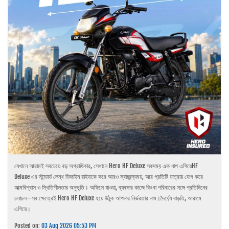
যেখানে আরামই সবচেয়ে বড় অগ্রাধিকার, সেখানে Hero HF Deluxe সবসময় এক ধাপ এগিয়েHF
Deluxe এর স্টান্ডার্ড লেন্থ ডিজাইন রাইডকে করে আরও স্বাচ্ছন্দ্যময়, আর প্রতিটি যাত্রায় যোগ করে
আত্মবিশ্বাস ও স্থিতিশীলতার অনুভূতি। অফিসে যাওয়া, ব্যবসার কাজে কিংবা পরিবারের সঙ্গে প্রতিদিনের
চলাচল—সব ক্ষেত্রেই Hero HF Deluxe হয়ে উঠুক আপনার নির্ভরতার নাম।দৈর্ঘ্যে বাড়তি, আরামে
এগিয়ে।
Posted on:
03 Aug 2026 05:53 PM