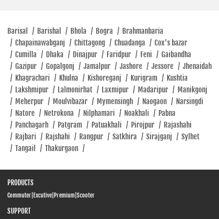
SHOWROOM
Barisal
/
Barishal
/
Bhola
/
Bogra
/
Brahmanbaria
Hero MotoCorp Moto Craze - MotorCycle
/
Chapainawabganj
/
Chittagong
/
Chuadanga
/
Cox's bazar
Showroom
/
Cumilla
/
Dhaka
/
Dinajpur
/
Faridpur
/
Feni
/
Gaibandha
Farid Khan Plaza, Ashraf Gate Opposite BATA Factory Tongi,
/
Gazipur
/
Gopalgonj
/
Jamalpur
/
Jashore
/
Jessore
/
Jhenaidah
Gazipur 1710
/
Khagrachari
/
Khulna
/
Kishoreganj
/
Kurigram
/
Kushtia
Tongi
/
Lakshmipur
/
Lalmonirhat
/
Laxmipur
/
Madaripur
/
Manikgonj
Gazipur - 1710
/
Meherpur
/
Moulvibazar
/
Mymensingh
/
Naogaon
/
Narsingdi
/
Natore
/
Netrokona
/
Nilphamari
/
Noakhali
/
Pabna
Opposite BATA Factory
/
Panchagarh
/
Patgram
/
Patuakhali
/
Pirojpur
/
Rajashahi
Click To Call
/
Rajbari
/
Rajshahi
/
Rangpur
/
Satkhira
/
Sirajganj
/
Sylhet
/
Tangail
/
Thakurgaon
/
Open Until 08:30 PM
PRODUCTS
SHOWROOM
Commuter
|
Excutive
|
Premium
|
Scooter
SUPPORT