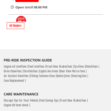
Open Until 08:00 PM
All Dealers
SHOWROOM
Hero Motocorp Jewel Autos - MotorCycle
Showroom
Bridge No 2 Lake Side Road Uttara, Dhaka 1230
PRE-RIDE INSPECTION GUIDE
Uttara
Engine oil LevelTees |
Fuel LevelTees |
Front Rear BrakesTees |
TyreTees |
ClutchTees |
Dhaka - 1230
Drive ChainTees |
ThrottleTees |
Lights HornTees |
Rear View MirrorTees |
Air Suction ValveTees |
Fitting FastenersTees |
BatteryTees |
SteeringTees |
Lake Side Road
Fuse Replacement |
Click To Call
CARE MAINTENANCE
Open Until 08:30 PM
Storage Tips for Your Vehicle |
Fuel Saving Tips |
Front Rear BrakesTees |
Engine Oil level check |